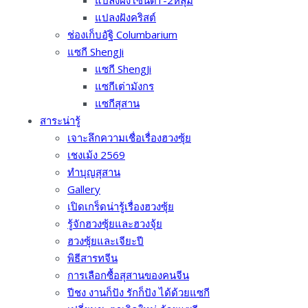
แปลงฝังโซนดี1-2หลุม
แปลงฝังคริสต์
ช่องเก็บอัฐิ Columbarium
แซกี ShengJi
แซกี ShengJi
แซกีเต่ามังกร
แซกีสุสาน
สาระน่ารู้
เจาะลึกความเชื่อเรื่องฮวงซุ้ย
เชงเม้ง 2569
ทำบุญสุสาน
Gallery
เปิดเกร็ดน่ารู้เรื่องฮวงซุ้ย
รู้จักฮวงซุ้ยและฮวงจุ้ย
ฮวงซุ้ยและเจียะปี
พิธีสารทจีน
การเลือกซื้อสุสานของคนจีน
ปีชง งานก็ปัง รักก็ปัง ได้ด้วยแซกี