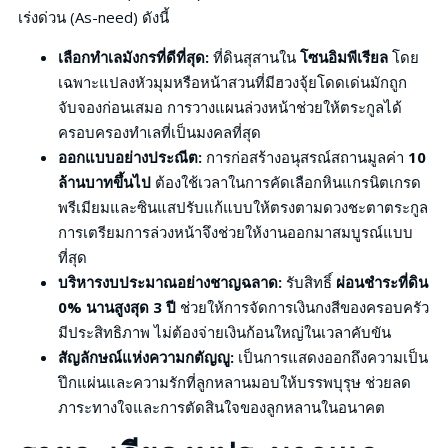
เร่งด่วน (As-need) ดังนี้
เลือกทำเลมังกรที่ดีที่สุด:
ที่ดินสุสานใน
โซนอิมพีเรียล
โดย
เฉพาะแปลงหัวมุมหรือหน้าสวนที่มีฮวงจุ้ยโดดเด่นมักถูก
จับจองก่อนเสมอ การวางแผนล่วงหน้าช่วยให้ตระกูลได้
ครอบครองทำเลที่เป็นมงคลที่สุด
ออกแบบอย่างประณีต:
การก่อสร้างอนุสรณ์สถานมูลค่า
10
ล้านบาทขึ้นไป
ต้องใช้เวลาในการคัดเลือกหินแกรนิตเกรด
พรีเมียมและซินแสปรับแก้แบบให้ตรงตามดวงชะตาตระกูล
การเตรียมการล่วงหน้าจึงช่วยให้งานออกมาสมบูรณ์แบบ
ที่สุด
บริหารงบประมาณอย่างชาญฉลาด:
รับสิทธิ์
ผ่อนชำระที่ดิน
0% นานสูงสุด 3 ปี
ช่วยให้การจัดการเงินกงสีของครอบครัว
มีประสิทธิภาพ ไม่ต้องจ่ายเงินก้อนใหญ่ในเวลาคับขัน
สัญลักษณ์แห่งความกตัญญู:
เป็นการแสดงออกถึงความเป็น
ปึกแผ่นและความรักที่ลูกหลานมอบให้บรรพบุรุษ ช่วยลด
ภาระทางใจและการตัดสินใจของลูกหลานในอนาคต