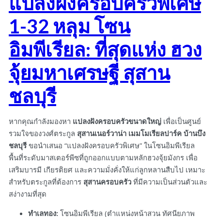
แปลงฝังครอบครัวพิเศษ
1-32 หลุม โซน
อิมพีเรียล: ที่สุดแห่ง ฮวง
จุ้ยมหาเศรษฐี สุสาน
ชลบุรี
หากคุณกำลังมองหา
แปลงฝังครอบครัวขนาดใหญ่
เพื่อเป็นศูนย์
รวมใจของวงศ์ตระกูล
สุสานเนอร์วาน่า เมมโมเรียลปาร์ค บ้านบึง
ชลบุรี
ขอนำเสนอ “แปลงฝังครอบครัวพิเศษ” ในโซนอิมพีเรียล
พื้นที่ระดับมาสเตอร์พีซที่ถูกออกแบบตามหลักฮวงจุ้ยมังกร เพื่อ
เสริมบารมี เกียรติยศ และความมั่งคั่งให้แก่ลูกหลานสืบไป เหมาะ
สำหรับตระกูลที่ต้องการ
สุสานครอบครัว
ที่มีความเป็นส่วนตัวและ
สง่างามที่สุด
ทำเลทอง:
โซนอิมพีเรียล (ตำแหน่งหน้าสวน ทัศนียภาพ