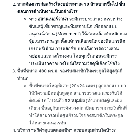
หากต้องการก่อสร้างในงบประมาณ 10 ล้านบาทขึ้นไป ขั้น
ตอนการดำเนินงานเป็นอย่างไร?
ทาง
สุสานเนอร์วาน่า
จะมีการประสานงานระหว่าง
ซินแสผู้เชี่ยวชาญและทีมสถาปนิก เพื่อออกแบบ
อนุสรณ์สถาน (Monument) ให้สอดคล้องกับหลักฮวง
จุ้ยเฉพาะตระกูล ตั้งแต่การเลือกชนิดของหินแกรนิต
เกรดพรีเมียม การสลักชื่อ ปจนถึงการจัดวางสวน
หย่อมและทางน้ำมงคล โดยทุกขั้นตอนจะมีการ
ประเมินราคาอย่างโปร่งใสตามวัสดุที่เลือกใช้จริง
พื้นที่ขนาด 480 ตร.ม. รองรับสมาชิกในตระกูลได้สูงสุดกี่
ท่าน?
พื้นที่ขนาดใหญ่พิเศษ (20×24 เมตร) ถูกออกแบบมา
ให้มีความยืดหยุ่นสูงสุด สามารถวางแผนรองรับได้
ตั้งแต่ 16 ไปจนถึง
32 หลุมฝัง
(ทั้งแบบฝังคู่และฝัง
เดี่ยว) ขึ้นอยู่กับการจัดวางสถาปัตยกรรมภายในพื้นที่
ทำให้สามารถเป็นศูนย์รวมใจของสมาชิกในตระกูล
ได้หลายเจเนอเรชัน
บริการ “ฟรีค่าดูแลตลอดชีพ” ครอบคลุมส่วนใดบ้าง?