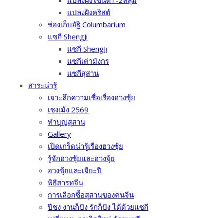
แปลงฝังโซนดี1-2หลุม
แปลงฝังคริสต์
ช่องเก็บอัฐิ Columbarium
แซกี ShengJi
แซกี ShengJi
แซกีเต่ามังกร
แซกีสุสาน
สาระน่ารู้
เจาะลึกความเชื่อเรื่องฮวงซุ้ย
เชงเม้ง 2569
ทำบุญสุสาน
Gallery
เปิดเกร็ดน่ารู้เรื่องฮวงซุ้ย
รู้จักฮวงซุ้ยและฮวงจุ้ย
ฮวงซุ้ยและเจียะปี
พิธีสารทจีน
การเลือกซื้อสุสานของคนจีน
ปีชง งานก็ปัง รักก็ปัง ได้ด้วยแซกี