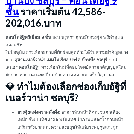
บ้านบึง ชลบุรี – คอนโดอัฐิ 9
ชั้น
ราคาเริ่มต้น 42,586-
202,016.บาท
คอนโดอัฐิพรีเมี่ยม 9 ชั้น
สงบ หรูหรา ถูกหลักฮวงจุ้ย ฟรีค่าดูแล
ตลอดชีพ
ในปัจจุบัน การเลือกสถานที่พักผ่อนสุดท้ายได้รับความสำคัญอย่าง
มาก
สุสานเนอร์วาน่า เมมโมเรียล ปาร์ค บ้านบึง ชลบุรี
ขอนำ
เสนอ
“คอนโดอัฐิ”
ทางเลือกใหม่ที่ตอบโจทย์ความกตัญญูยุคใหม่
สะดวก สวยงาม และเปี่ยมด้วยความหมายทางจิตวิญญาณ
💎 ทำไมต้องเลือก
ช่องเก็บอัฐิ
ที่
เนอร์วาน่า ชลบุรี?
ฮวงจุ้ยแห่งความมั่งคั่ง:
อาคารหันหน้าทิศตะวันตกเฉียง
เหนือ ซึ่งเป็นทิศมงคล พร้อมทัศนียภาพแหล่งน้ำด้านหน้า
เสริมพลังบวกและความสงบสุขให้แก่บรรพบุรุษและลูก