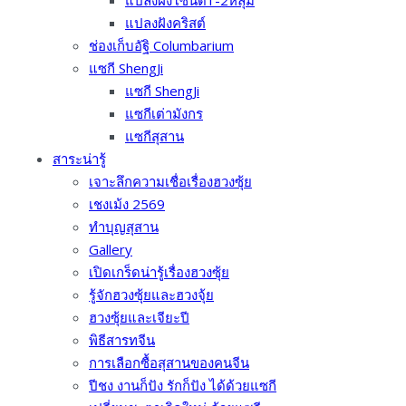
แปลงฝังโซนดี1-2หลุม
แปลงฝังคริสต์
ช่องเก็บอัฐิ Columbarium
แซกี ShengJi
แซกี ShengJi
แซกีเต่ามังกร
แซกีสุสาน
สาระน่ารู้
เจาะลึกความเชื่อเรื่องฮวงซุ้ย
เชงเม้ง 2569
ทำบุญสุสาน
Gallery
เปิดเกร็ดน่ารู้เรื่องฮวงซุ้ย
รู้จักฮวงซุ้ยและฮวงจุ้ย
ฮวงซุ้ยและเจียะปี
พิธีสารทจีน
การเลือกซื้อสุสานของคนจีน
ปีชง งานก็ปัง รักก็ปัง ได้ด้วยแซกี