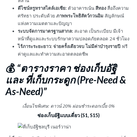
หลาน
ดีไซน์หรูหราสไตล์เอเชีย:
ตัวอาคารเน้น
สีทอง
สื่อถึงความ
ศรัทธา ประดับด้วย
ภาพพระโพธิสัตว์กวนอิม
สัญลักษณ์
แห่งความเมตตาและปัญญา
ระบบจัดการมาตรฐานสากล:
สะอาด เป็นระเบียบ มีเจ้า
หน้าที่ดูแลและระบบรักษาความปลอดภัยตลอด 24 ชั่วโมง
ไร้ภาระระยะยาว:
จ่ายครั้งเดียวจบ ไม่มีค่าบำรุงรายปี
ฟรี
ค่าดูแลและทำความสะอาดตลอดชีพ
💰
“ตารางราคา ช่องเก็บอัฐิ
และ ที่เก็บกระดูก (Pre-Need &
As-Need)”
เงื่อนไขพิเศษ: ดาวน์ 20% ผ่อนชำระดอกเบี้ย 0%
ช่องเก็บอัฐิแบบเดี่ยว (S1, S15)