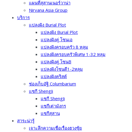
แผนที่สุสานเนอร์วาน่า
Nirvana Asia Group
บริการ
แปลงฝัง Burial Plot
แปลงฝัง Burial Plot
แปลงฝังคู่ โซนเอ
แปลงฝังครอบครัว 8 หลุม
แปลงฝังครอบครัวพิเศษ 1-32 หลุม
แปลงฝัง​คู่ โซนB
แปลงฝังโซนดี1-2หลุม
แปลงฝังคริสต์
ช่องเก็บอัฐิ Columbarium
แซกี ShengJi
แซกี ShengJi
แซกีเต่ามังกร
แซกีสุสาน
สาระน่ารู้
เจาะลึกความเชื่อเรื่องฮวงซุ้ย