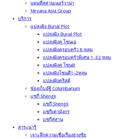
แผนที่สุสานเนอร์วาน่า
Nirvana Asia Group
บริการ
แปลงฝัง Burial Plot
แปลงฝัง Burial Plot
แปลงฝังคู่ โซนเอ
แปลงฝังครอบครัว 8 หลุม
แปลงฝังครอบครัวพิเศษ 1-32 หลุม
แปลงฝัง​คู่ โซนB
แปลงฝังโซนดี1-2หลุม
แปลงฝังคริสต์
ช่องเก็บอัฐิ Columbarium
แซกี ShengJi
แซกี ShengJi
แซกีเต่ามังกร
แซกีสุสาน
สาระน่ารู้
เจาะลึกความเชื่อเรื่องฮวงซุ้ย